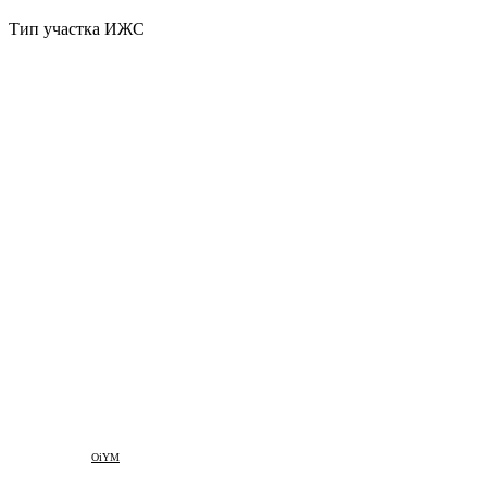
Тип участка
ИЖС
OiYM