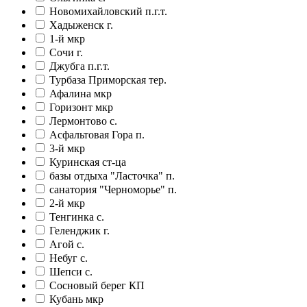
Новомихайловский п.г.т.
Хадыженск г.
1-й мкр
Сочи г.
Джубга п.г.т.
Турбаза Приморская тер.
Афалина мкр
Горизонт мкр
Лермонтово с.
Асфальтовая Гора п.
3-й мкр
Куринская ст-ца
базы отдыха "Ласточка" п.
санатория "Черноморье" п.
2-й мкр
Тенгинка с.
Геленджик г.
Агой с.
Небуг с.
Шепси с.
Сосновый берег КП
Кубань мкр