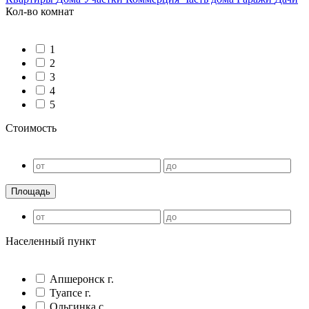
Кол-во комнат
1
2
3
4
5
Стоимость
Населенный пункт
Апшеронск г.
Туапсе г.
Ольгинка с.