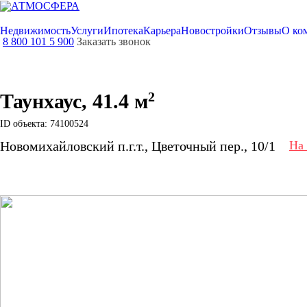
Недвижимость
Услуги
Ипотека
Карьера
Новостройки
Отзывы
О ко
8 800 101 5 900
Заказать звонок
2
Таунхаус, 41.4 м
ID объекта: 74100524
Новомихайловский п.г.т., Цветочный пер., 10/1
На 