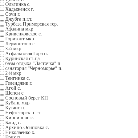
Ольгинка с.
Хадыженск г.
Сочи г.
Джубга п.г.т.
Турбаза Приморская тер.
Афалина мкр
Кривенковское с.
Горизонт мкр
Лермонтово с.
3-й мкр
Асфальтовая Гора п.
Куринская ст-ца
базы отдыха "Ласточка" п.
санатория "Черноморье" п.
2-й мкр
Тенгинка с.
Геленджик г.
Агой с.
Шепси с.
Сосновый берег КП
Кубань мкр
Кутаис п.
Нефтегорск п.г.т.
Кирпичное с.
Бжид с.
Архипо-Осиповка с.
Николаенко х.
Ерик п.