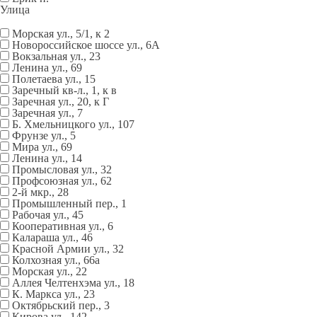
Улица
Морская ул., 5/1, к 2
Новороссийское шоссе ул., 6А
Вокзальная ул., 23
Ленина ул., 69
Полетаева ул., 15
Заречный кв-л., 1, к в
Заречная ул., 20, к Г
Заречная ул., 7
Б. Хмельницкого ул., 107
Фрунзе ул., 5
Мира ул., 69
Ленина ул., 14
Промысловая ул., 32
Профсоюзная ул., 62
2-й мкр., 28
Промышленный пер., 1
Рабочая ул., 45
Кооперативная ул., 6
Калараша ул., 46
Красной Армии ул., 32
Колхозная ул., 66а
Морская ул., 22
Аллея Челтенхэма ул., 18
К. Маркса ул., 23
Октябрьский пер., 3
Кирова ул., 142