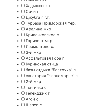
Хадыженск г.
Сочи г.
Джубга п.г.т.
Турбаза Приморская тер.
Афалина мкр
Кривенковское с.
Горизонт мкр
Лермонтово с.
3-й мкр
Асфальтовая Гора п.
Куринская ст-ца
базы отдыха "Ласточка" п.
санатория "Черноморье" п.
2-й мкр
Тенгинка с.
Геленджик г.
Агой с.
Шепси с.