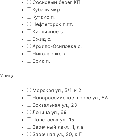
Сосновый берег КП
Кубань мкр
Кутаис п.
Нефтегорск п.г.т.
Кирпичное с.
Бжид с.
Архипо-Осиповка с.
Николаенко х.
Ерик п.
Улица
Морская ул., 5/1, к 2
Новороссийское шоссе ул., 6А
Вокзальная ул., 23
Ленина ул., 69
Полетаева ул., 15
Заречный кв-л., 1, к в
Заречная ул., 20, к Г