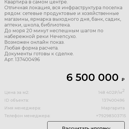
Квартира в самом центре.
Отличная локация, вся инфраструктура поселка
рядом: сетевые продуктовые и хозяйственные
магазины, ярмарка выходного дня, банк, садик,
аптеки, школа, библиотека.
До моря 20 минут неспешным шагом по
набережной реки Нечепсухо.
Возможен онлайн показ.
Любая форма расчета.
Документы готовы к сделке.
Арт. 137400496
6 500 000
₽
2
Цена за м2:
148 402₽/м
ID объекта:
137400496
Имя менеджера:
Маргарита
Телефон менеджера:
+79298303715
Рассчитать ипотеку