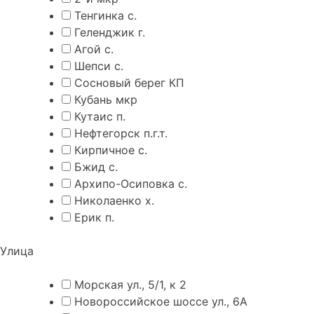
Тенгинка с.
Геленджик г.
Агой с.
Шепси с.
Сосновый берег КП
Кубань мкр
Кутаис п.
Нефтегорск п.г.т.
Кирпичное с.
Бжид с.
Архипо-Осиповка с.
Николаенко х.
Ерик п.
Улица
Морская ул., 5/1, к 2
Новороссийское шоссе ул., 6А