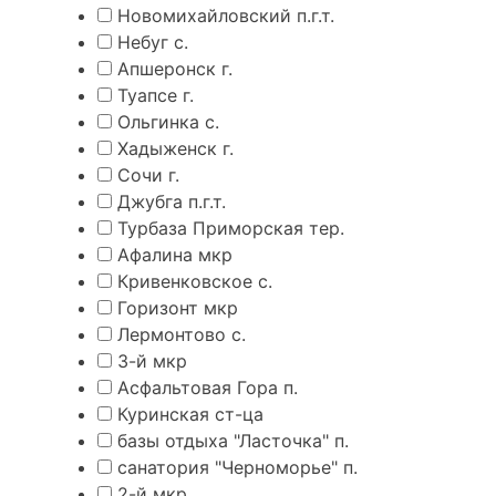
Новомихайловский п.г.т.
Небуг с.
Апшеронск г.
Туапсе г.
Ольгинка с.
Хадыженск г.
Сочи г.
Джубга п.г.т.
Турбаза Приморская тер.
Афалина мкр
Кривенковское с.
Горизонт мкр
Лермонтово с.
3-й мкр
Асфальтовая Гора п.
Куринская ст-ца
базы отдыха "Ласточка" п.
санатория "Черноморье" п.
2-й мкр