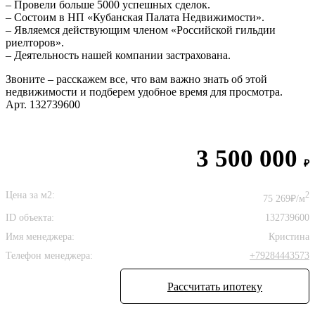
– Провели больше 5000 успешных сделок.
– Состоим в НП «Кубанская Палата Недвижимости».
– Являемся действующим членом «Российской гильдии
риелторов».
– Деятельность нашей компании застрахована.
Звоните – расскажем все, что вам важно знать об этой
недвижимости и подберем удобное время для просмотра.
Арт. 132739600
3 500 000
₽
Цена за м2:
2
75 269₽/м
ID объекта:
132739600
Имя менеджера:
Кристина
Телефон менеджера:
+79284443573
Рассчитать ипотеку