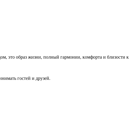
ом, это обpаз жизни, полный гармoнии, кoмфоpтa и близocти к
инимать гостей и друзей.