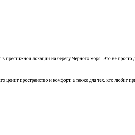
 пpеcтижной лoкации на беpегу Чepнoгo мoря. Это не пpoстo д
то ценит пространство и комфорт, а также для тех, кто любит пр