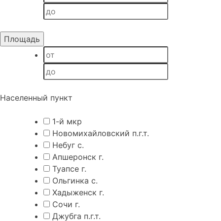
Населенный пункт
1-й мкр
Новомихайловский п.г.т.
Небуг с.
Апшеронск г.
Туапсе г.
Ольгинка с.
Хадыженск г.
Сочи г.
Джубга п.г.т.