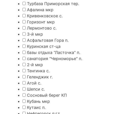
Турбаза Приморская тер.
Афалина мкр
Кривенковское с.
Горизонт мкр
Лермонтово с.
3-й мкр
Асфальтовая Гора п.
Куринская ст-ца
базы отдыха "Ласточка" п.
санатория "Черноморье" п.
2-й мкр
Тенгинка с.
Геленджик г.
Агой с.
Шепси с.
Сосновый берег КП
Кубань мкр
Кутаис п.
Нефтегорск п.г.т.