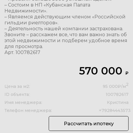
– Состоим в НП «Кубанская Палата
Недвижимости».
– Являемся действующим членом «Российской
гильдии риелторов».
– Деятельность нашей компании застрахована.
Звоните – расскажем все, что вам важно знать об
этой недвижимости и подберем удобное время
для просмотра.
Арт. 100782617
570 000
₽
2
Цена за м2:
95 000₽/м
ID объекта:
100782617
Имя менеджера:
Кристина
Телефон менеджера:
+79284443573
Рассчитать ипотеку